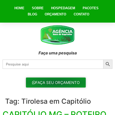
HOME
SOBRE
HOSPEDAGEM
PACOTES
BLOG
ORÇAMENTO
CONTATO
Faça uma pesquisa
Searc
Search
for:
FAÇA SEU ORÇAMENTO
Tag:
Tirolesa em Capitólio
CAPITÓLIO MG – ROTEIRO