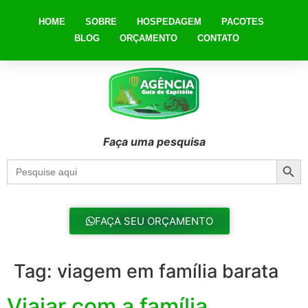
HOME
SOBRE
HOSPEDAGEM
PACOTES
BLOG
ORÇAMENTO
CONTATO
Faça uma pesquisa
Searc
Search
for:
FAÇA SEU ORÇAMENTO
Tag:
viagem em família barata
Viajar com a família