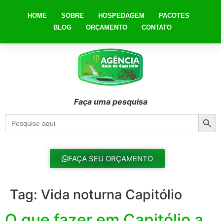
HOME
SOBRE
HOSPEDAGEM
PACOTES
BLOG
ORÇAMENTO
CONTATO
Faça uma pesquisa
Searc
Search
for:
FAÇA SEU ORÇAMENTO
Tag:
Vida noturna Capitólio
O que fazer em Capitólio a