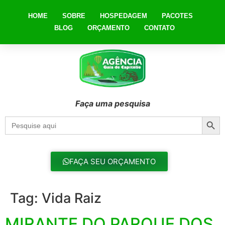
HOME
SOBRE
HOSPEDAGEM
PACOTES
BLOG
ORÇAMENTO
CONTATO
Faça uma pesquisa
Searc
Search
for:
FAÇA SEU ORÇAMENTO
Tag:
Vida Raiz
MIRANTE DO PARQUE DOS