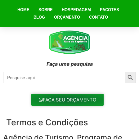
HOME
SOBRE
HOSPEDAGEM
PACOTES
BLOG
ORÇAMENTO
CONTATO
Faça uma pesquisa
Searc
Search
for:
FAÇA SEU ORÇAMENTO
Termos e Condições
Agência de Turismo Programa de