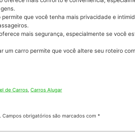
 oferece mais conforto e conveniência, especialm
agens.
o permite que você tenha mais privacidade e intim
assageiros.
oferece mais segurança, especialmente se você est
ugar um carro permite que você altere seu roteiro c
el de Carros
,
Carros Alugar
.
Campos obrigatórios são marcados com
*