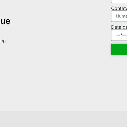
Contat
que
Data d
app