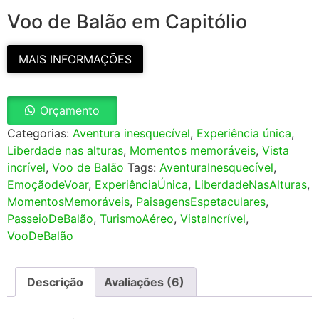
Voo de Balão em Capitólio
MAIS INFORMAÇÕES
Orçamento
Categorias:
Aventura inesquecível
,
Experiência única
,
Liberdade nas alturas
,
Momentos memoráveis
,
Vista
incrível
,
Voo de Balão
Tags:
AventuraInesquecível
,
EmoçãodeVoar
,
ExperiênciaÚnica
,
LiberdadeNasAlturas
,
MomentosMemoráveis
,
PaisagensEspetaculares
,
PasseioDeBalão
,
TurismoAéreo
,
VistaIncrível
,
VooDeBalão
Descrição
Avaliações (6)