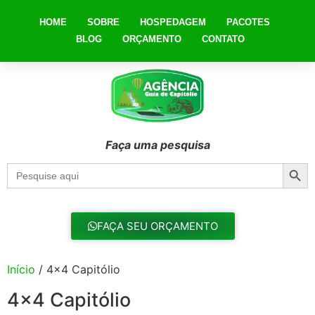
HOME
SOBRE
HOSPEDAGEM
PACOTES
BLOG
ORÇAMENTO
CONTATO
Faça uma pesquisa
Searc
Search
for:
FAÇA SEU ORÇAMENTO
Início
/ 4x4 Capitólio
4x4 Capitólio