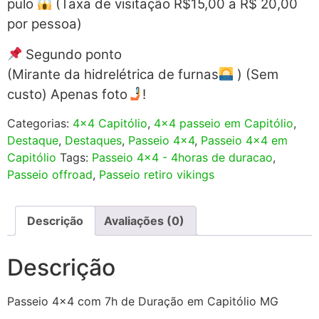
pulo
(Taxa de visitação R$15,00 a R$ 20,00
por pessoa)
Segundo ponto
(Mirante da hidrelétrica de furnas
) (Sem
custo) Apenas foto
!
Categorias:
4x4 Capitólio
,
4x4 passeio em Capitólio
,
Destaque
,
Destaques
,
Passeio 4x4
,
Passeio 4x4 em
Capitólio
Tags:
Passeio 4x4 - 4horas de duracao
,
Passeio offroad
,
Passeio retiro vikings
Descrição
Avaliações (0)
Descrição
Passeio 4×4 com 7h de Duração em Capitólio MG