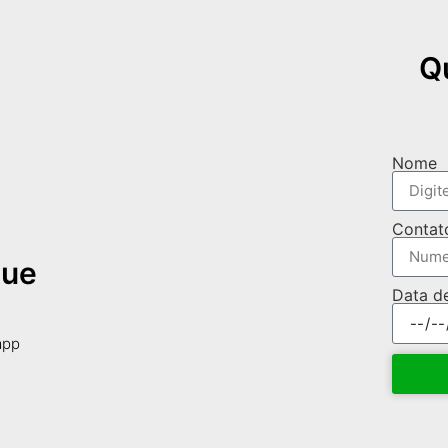
Q
Nome
Contat
que
Data d
app