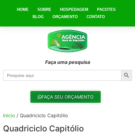
HOME
SOBRE
HOSPEDAGEM
PACOTES
BLOG
ORÇAMENTO
CONTATO
Faça uma pesquisa
Searc
Search
for:
FAÇA SEU ORÇAMENTO
Início
/ Quadriciclo Capitólio
Quadriciclo Capitólio