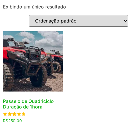
Exibindo um único resultado
Passeio de Quadriciclo
Duração de 1hora
Avaliação
R$
250.00
5.00
de 5