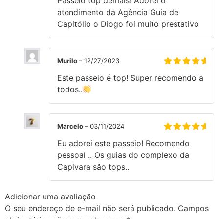
Passeio top demais! Adorei o
de 5
atendimento da Agência Guia de
Capitólio o Diogo foi muito prestativo
Murilo
–
12/27/2023
Avaliação
5
Este passeio é top! Super recomendo a
de 5
todos..
Marcelo
–
03/11/2024
Avaliação
5
Eu adorei este passeio! Recomendo
de 5
pessoal .. Os guias do complexo da
Capivara são tops..
Adicionar uma avaliação
O seu endereço de e-mail não será publicado.
Campos