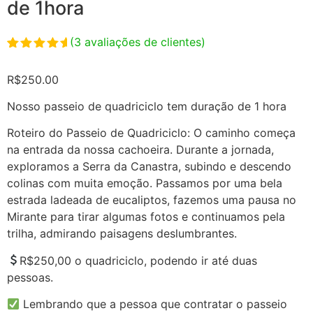
de 1hora
(
3
avaliações de clientes)
Avaliado
3
como
5.00
R$
250.00
de 5, com
baseado
em
Nosso passeio de quadriciclo tem duração de 1 hora
avaliações
de clientes
Roteiro do Passeio de Quadriciclo: O caminho começa
na entrada da nossa cachoeira. Durante a jornada,
exploramos a Serra da Canastra, subindo e descendo
colinas com muita emoção. Passamos por uma bela
estrada ladeada de eucaliptos, fazemos uma pausa no
Mirante para tirar algumas fotos e continuamos pela
trilha, admirando paisagens deslumbrantes.
R$250,00 o quadriciclo, podendo ir até duas
pessoas.
Lembrando que a pessoa que contratar o passeio