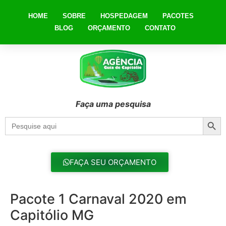
HOME
SOBRE
HOSPEDAGEM
PACOTES
BLOG
ORÇAMENTO
CONTATO
Faça uma pesquisa
Searc
Search
for:
FAÇA SEU ORÇAMENTO
Pacote 1 Carnaval 2020 em
Capitólio MG