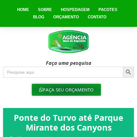
HOME
SOBRE
HOSPEDAGEM
PACOTES
BLOG
ORÇAMENTO
CONTATO
Faça uma pesquisa
Searc
Search
for:
FAÇA SEU ORÇAMENTO
Ponte do Turvo até Parque
Mirante dos Canyons