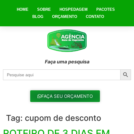
HOME
SOBRE
HOSPEDAGEM
PACOTES
BLOG
ORÇAMENTO
CONTATO
Faça uma pesquisa
Searc
Search
for:
FAÇA SEU ORÇAMENTO
Tag:
cupom de desconto
ROTEIRO DE 3 DIAS EM