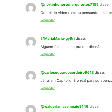
@nortinhonortonarquitetos7155
disse:
Gostei do video e estou pensando em ir c
Responder
@MariaMaria-gy9ri
disse:
Alguem foi esse ano pra dar dicas?
Responder
@carloseduardocordeiro9613
disse:
Já fui em Capitolio. É o real paraíso aben
Responder
@walderlaniasampaio9149
disse: