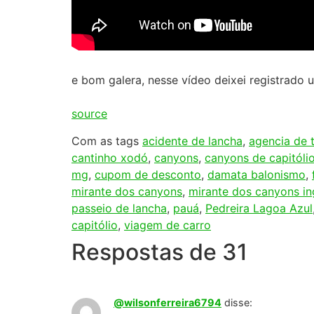
e bom galera, nesse vídeo deixei registrado
source
Com as tags
acidente de lancha
,
agencia de t
cantinho xodó
,
canyons
,
canyons de capitóli
mg
,
cupom de desconto
,
damata balonismo
,
mirante dos canyons
,
mirante dos canyons in
passeio de lancha
,
pauá
,
Pedreira Lagoa Azul
capitólio
,
viagem de carro
Respostas de 31
@wilsonferreira6794
disse: