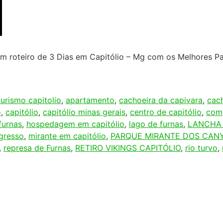
 um roteiro de 3 Dias em Capitólio – Mg com os Melhores P
urismo capitolio
,
apartamento
,
cachoeira da capivara
,
cac
o
,
capitólio
,
capitólio minas gerais
,
centro de capitólio
,
com
furnas
,
hospedagem em capitólio
,
lago de furnas
,
LANCHA 
gresso
,
mirante em capitólio
,
PARQUE MIRANTE DOS CANY
,
represa de Furnas
,
RETIRO VIKINGS CAPITÓLIO
,
rio turvo
,