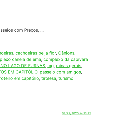
asseios com Preços, …
hoeiras
,
cachoeiras beija flor
,
Cânions
,
plexo canela de ema
,
complexo da capivara
NO LAGO DE FURNAS
,
mg
,
minas gerais
,
OS EM CAPITÓLIO
,
passeio com amigos
,
roteiro em capitólio
,
tirolesa
,
turismo
08/29/2025 às 13:25