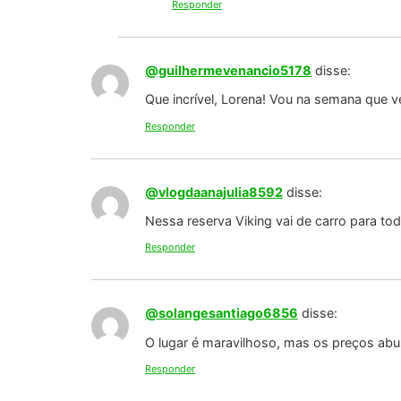
Responder
@guilhermevenancio5178
disse:
Que incrível, Lorena! Vou na semana que v
Responder
@vlogdaanajulia8592
disse:
Nessa reserva Viking vai de carro para 
Responder
@solangesantiago6856
disse:
O lugar é maravilhoso, mas os preços abu
Responder