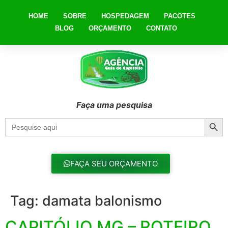
HOME
SOBRE
HOSPEDAGEM
PACOTES
BLOG
ORÇAMENTO
CONTATO
Faça uma pesquisa
Searc
Search
for:
FAÇA SEU ORÇAMENTO
Tag:
damata balonismo
CAPITÓLIO MG – ROTEIRO