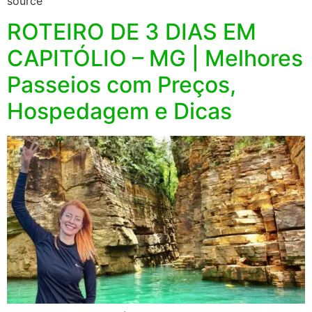
source
ROTEIRO DE 3 DIAS EM
CAPITÓLIO – MG | Melhores
Passeios com Preços,
Hospedagem e Dicas