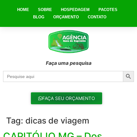
HOME
SOBRE
HOSPEDAGEM
PACOTES
BLOG
ORÇAMENTO
CONTATO
Faça uma pesquisa
Searc
Search
for:
FAÇA SEU ORÇAMENTO
Tag:
dicas de viagem
CAPITÓLIO MG – Dos