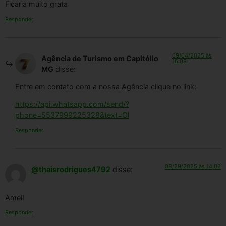
Ficaria muito grata
Responder
09/04/2025 às
Agência de Turismo em Capitólio
16:09
MG
disse:
Entre em contato com a nossa Agência clique no link:
https://api.whatsapp.com/send/?
phone=5537999225328&text=Ol
Responder
08/29/2025 às 14:02
@thaisrodrigues4792
disse:
Amei!
Responder