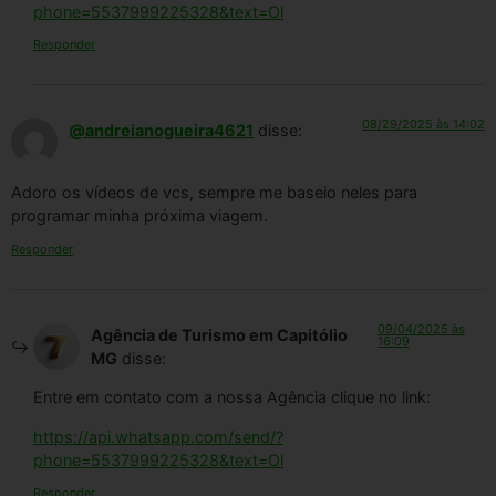
phone=5537999225328&text=Ol
Responder
08/29/2025 às 14:02
@andreianogueira4621
disse:
Adoro os vídeos de vcs, sempre me baseio neles para
programar minha próxima viagem.
Responder
09/04/2025 às
Agência de Turismo em Capitólio
16:09
MG
disse:
Entre em contato com a nossa Agência clique no link:
https://api.whatsapp.com/send/?
phone=5537999225328&text=Ol
Responder