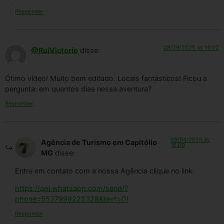
Responder
08/29/2025 às 14:02
@RuiVictorio
disse:
Ótimo vídeo! Muito bem editado. Locais fantásticos! Ficou a
pergunta: em quantos dias nessa aventura?
Responder
09/04/2025 às
Agência de Turismo em Capitólio
16:09
MG
disse:
Entre em contato com a nossa Agência clique no link:
https://api.whatsapp.com/send/?
phone=5537999225328&text=Ol
Responder