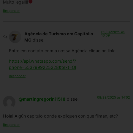
Muito legal!!!
Responder
09/04/2025 às
Agência de Turismo em Capitólio
16:09
MG
disse:
Entre em contato com a nossa Agência clique no link:
https://api.whatsapp.com/send/?
phone=5537999225328&text=Ol
Responder
08/29/2025 às 14:02
@martingregorini1518
disse:
Hola! Algún capitulo donde expliquen con que filman, etc?
Responder