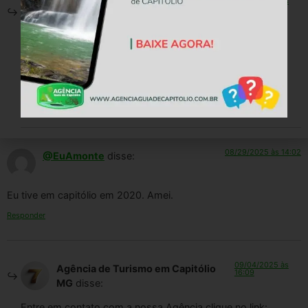
09/04/2025 às
Agência de Turismo em Capitólio
16:09
MG
disse:
Entre em contato com a nossa Agência clique no link:
https://api.whatsapp.com/send/?
phone=5537999225328&text=Ol
Responder
08/29/2025 às 14:02
@EuAmonte
disse:
Eu tive em capitólio em 2020. Amei.
Responder
09/04/2025 às
Agência de Turismo em Capitólio
16:09
MG
disse:
Entre em contato com a nossa Agência clique no link: