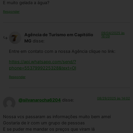
E muito gelada a água?
Responder
09/04/2025 às
Agência de Turismo em Capitólio
16:09
MG
disse:
Entre em contato com a nossa Agência clique no link:
https://api.whatsapp.com/send/?
phone=5537999225328&text=Ol
Responder
08/29/2025 às 14:02
@silvanarocha6204
disse:
Nossa vcs passaram as informações muito bem amei
Gostaria de ir com um grupo de pessoas
E se puder me mandar os preços que viram lá