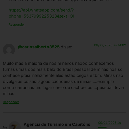
https://api.whatsapp.com/send/?
phone=5537999225328&text=Ol
Responder
08/29/2025 às 14:02
@carlosalberto3525
disse:
Muito mas a maioria de nos minéiros naooo conhecemos
furnas umas dos mais belo do Brasil pessoal de minas nos so
conhece praia infelizmente eles estao cegos e tbm. Minas nao
divulga as coisas lagoas cachoeiras de minas ….exemplo
como carrancas um lugar cheio de cachoeiras …pessoal devia
minas
Responder
09/04/2025 às
Agência de Turismo em Capitólio
16:09