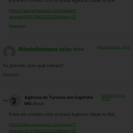
Entre em contato com a nossa Agência clique no link:
https://api.whatsapp.com/send/?
phone=5537999225328&text=Ol
Responder
08/29/2025 às 14:02
@AndreRodrigues-hz1zo
disse:
foi gravado com qual camera?
Responder
09/04/2025 às
Agência de Turismo em Capitólio
16:09
MG
disse:
Entre em contato com a nossa Agência clique no link:
https://api.whatsapp.com/send/?
phone=5537999225328&text=Ol