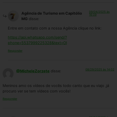
09/04/2025 às
Agência de Turismo em Capitólio
16:09
MG
disse:
Entre em contato com a nossa Agência clique no link:
https://api.whatsapp.com/send/?
phone=5537999225328&text=Ol
Responder
08/29/2025 às 14:02
@MicheleZorzete
disse:
Meninos amo os vídeos de vocês todo canto que eu viajo ,já
procuro ver se tem vídeos com vocês!
Responder