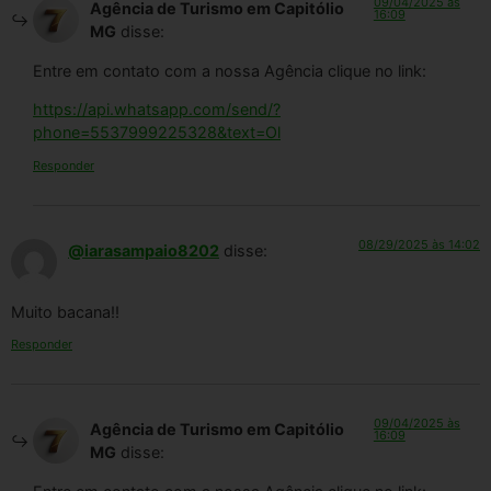
09/04/2025 às
Agência de Turismo em Capitólio
16:09
MG
disse:
Entre em contato com a nossa Agência clique no link:
https://api.whatsapp.com/send/?
phone=5537999225328&text=Ol
Responder
08/29/2025 às 14:02
@iarasampaio8202
disse:
Muito bacana!!
Responder
09/04/2025 às
Agência de Turismo em Capitólio
16:09
MG
disse: