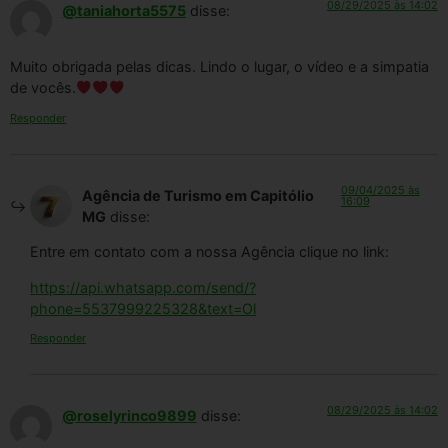
08/29/2025 às 14:02
@taniahorta5575
disse:
Muito obrigada pelas dicas. Lindo o lugar, o vídeo e a simpatia
de vocês.
Responder
09/04/2025 às
Agência de Turismo em Capitólio
16:09
MG
disse:
Entre em contato com a nossa Agência clique no link:
https://api.whatsapp.com/send/?
phone=5537999225328&text=Ol
Responder
08/29/2025 às 14:02
@roselyrinco9899
disse: