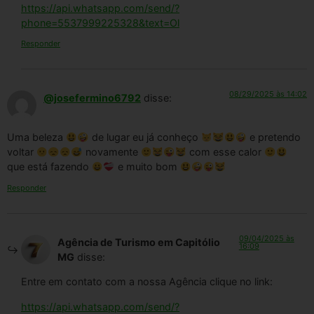
https://api.whatsapp.com/send/?
phone=5537999225328&text=Ol
Responder
08/29/2025 às 14:02
@josefermino6792
disse:
Uma beleza
de lugar eu já conheço
e pretendo
voltar
novamente
com esse calor
que está fazendo
e muito bom
Responder
09/04/2025 às
Agência de Turismo em Capitólio
16:09
MG
disse:
Entre em contato com a nossa Agência clique no link:
https://api.whatsapp.com/send/?