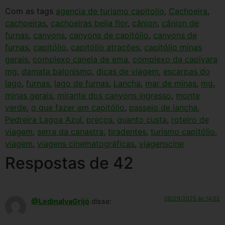
Com as tags
agencia de turismo capitolio
,
Cachoeira
,
cachoeiras
,
cachoeiras beija flor
,
cânion
,
cânion de
furnas
,
canyons
,
canyons de capitólio
,
canyons de
furnas
,
capitólio
,
capitólio atrações
,
capitólio minas
gerais
,
complexo canela de ema
,
complexo da capivara
mg
,
damata balonismo
,
dicas de viagem
,
escarpas do
lago
,
furnas
,
lago de furnas
,
Lancha
,
mar de minas
,
mg
,
minas gerais
,
mirante dos canyons ingresso
,
monte
verde
,
o que fazer em capitólio
,
passeio de lancha
,
Pedreira Lagoa Azul
,
preços
,
quanto custa
,
roteiro de
viagem
,
serra da canastra
,
tiradentes
,
turismo capitólio
,
viagem
,
viagens cinematográficas
,
viagenscine
Respostas de 42
08/29/2025 às 14:02
@LedinalvaGrijó
disse: