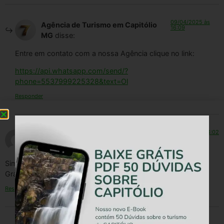
09/04/2025 às
Agência de Turismo em Capitólio
16:09
MG
disse:
Entre em contato com a nossa Agência clique no link:
https://api.whatsapp.com/send/?
phone=5537999225328&text=Ol
Responder
08/29/2025 às 14:02
@lucic.863
disse:
Sim, exelent!
Gratidão
Responder