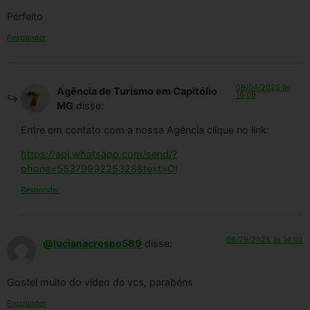
Perfeito
Responder
09/04/2025 às
Agência de Turismo em Capitólio
16:09
MG
disse:
Entre em contato com a nossa Agência clique no link:
https://api.whatsapp.com/send/?
phone=5537999225328&text=Ol
Responder
08/29/2025 às 14:02
@lucianacrespo589
disse:
Gostei muito do vídeo de vcs, parabéns
Responder