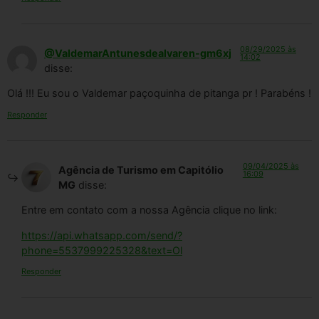
08/29/2025 às
@ValdemarAntunesdealvaren-gm6xj
14:02
disse:
Olá !!! Eu sou o Valdemar paçoquinha de pitanga pr ! Parabéns !
Responder
09/04/2025 às
Agência de Turismo em Capitólio
16:09
MG
disse:
Entre em contato com a nossa Agência clique no link:
https://api.whatsapp.com/send/?
phone=5537999225328&text=Ol
Responder