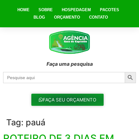
HOME
SOBRE
HOSPEDAGEM
PACOTES
BLOG
ORÇAMENTO
CONTATO
Faça uma pesquisa
Searc
Search
for:
FAÇA SEU ORÇAMENTO
Tag:
pauá
ROTEIRO DE 3 DIAS EM