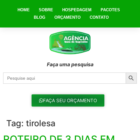
HOME
SOBRE
HOSPEDAGEM
PACOTES
BLOG
ORÇAMENTO
CONTATO
Faça uma pesquisa
Searc
Search
for:
FAÇA SEU ORÇAMENTO
Tag:
tirolesa
ROTEIRO DE 3 DIAS EM