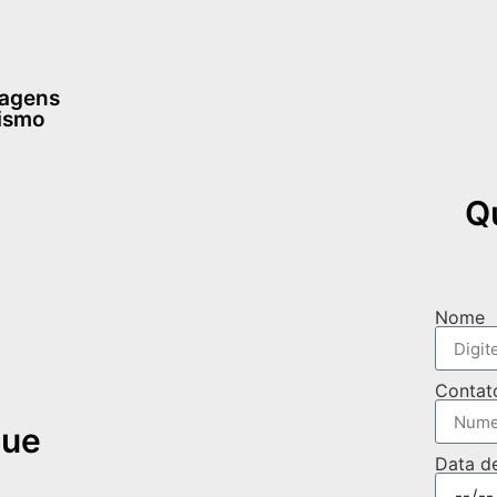
dagens
rismo
Q
Nome
Contat
que
Data d