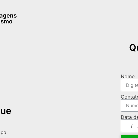
dagens
rismo
Q
Nome
Contat
que
Data d
app