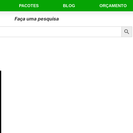
PACOTES
BLOG
ORÇAMENTO
 NOSSAS MARAVILHAS DE MINAS GERAIS
 LINDO MAIS TEMOS QUE TOMAR MUITO CUIDADOS
G
disse:
 clique no link
hone=5537999225328&text=Ol
a caprichou em beleza e esplendor.