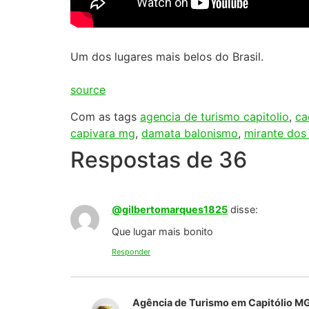
Agência de Turismo em Capitólio M
Entre em contato com a nossa Agência
https://api.whatsapp.com/send/?p
Responder
@silvanasouza9850
disse:
Um verdadeiro paraíso
Responder
Agência de Turismo em Capitólio M
Entre em contato com a nossa Agência
https://api.whatsapp.com/send/?p
Responder