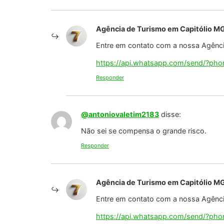
Responder
@laodiceiasantos3949
disse:
Q triste 10 vidas se foram,meus sentimen
Responder
Agência de Turismo em Capitólio M
Entre em contato com a nossa Agência
https://api.whatsapp.com/send/?p
Responder
@solangerodrigues5829
disse:
É lindo demais