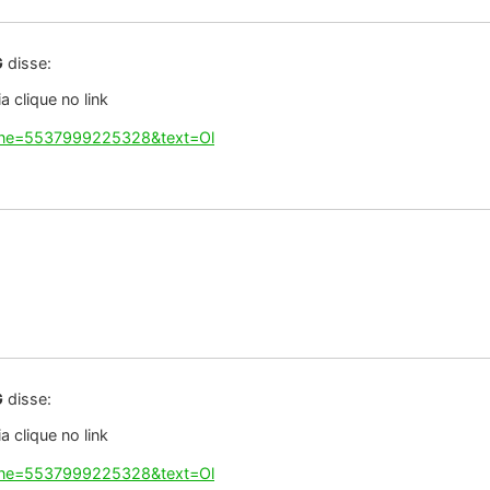
tos
G
disse:
 clique no link
hone=5537999225328&text=Ol