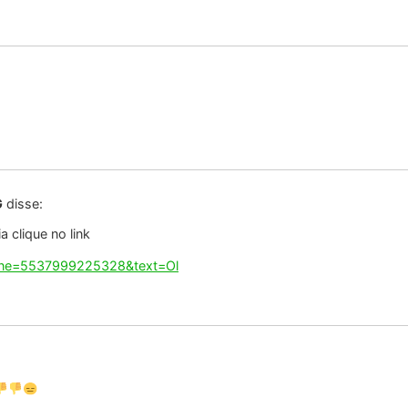
G
disse:
 clique no link
hone=5537999225328&text=Ol
G
disse:
 clique no link