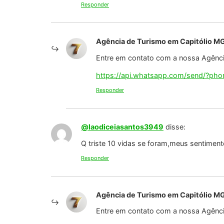
https://api.whatsapp.com/send/?p
Responder
Anônimo
disse:
Estive lá 2 mezes antes da tragédia!o lugar
Responder
Agência de Turismo em Capitólio M
Entre em contato com a nossa Agência
https://api.whatsapp.com/send/?p
Responder
@rosangelagamadossantos9752
disse:
Linfdo