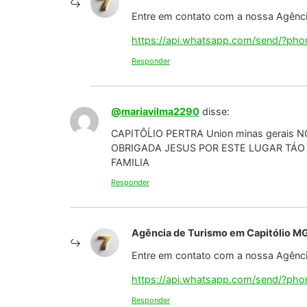
@antoniovaletim2183
disse:
Não sei se compensa o grande risco.
Responder
Agência de Turismo em Capitólio M
Entre em contato com a nossa Agência
https://api.whatsapp.com/send/?p
Responder
@marcilenejuju5518
disse:
Responder