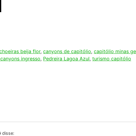
G
disse:
 clique no link
hone=5537999225328&text=Ol
G
disse:
 clique no link
hone=5537999225328&text=Ol