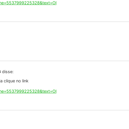
G
disse:
 clique no link
hone=5537999225328&text=Ol
G
disse:
 clique no link