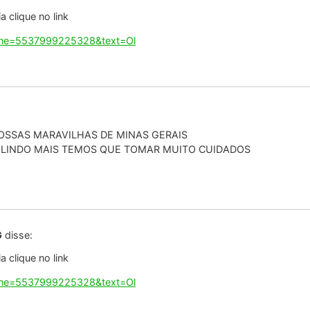
G
disse:
 clique no link
hone=5537999225328&text=Ol