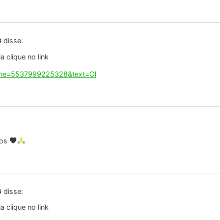
hone=5537999225328&text=Ol
 é lindo muito triste o ocorrido!estamos juntos !
G
disse:
 clique no link
hone=5537999225328&text=Ol