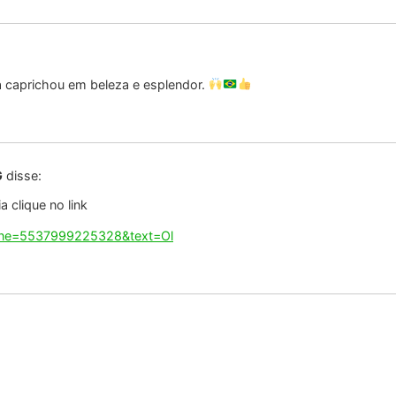
G
disse:
 clique no link
hone=5537999225328&text=Ol
G
disse:
 clique no link
hone=5537999225328&text=Ol