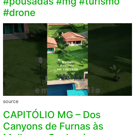
#pousadas #mg #turismo
#drone
source
CAPITÓLIO MG – Dos
Canyons de Furnas às