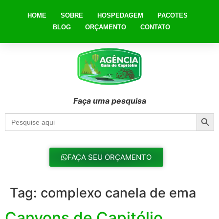
HOME
SOBRE
HOSPEDAGEM
PACOTES
BLOG
ORÇAMENTO
CONTATO
Faça uma pesquisa
Searc
Search
for:
FAÇA SEU ORÇAMENTO
Tag:
complexo canela de ema
Canyons de Capitólio