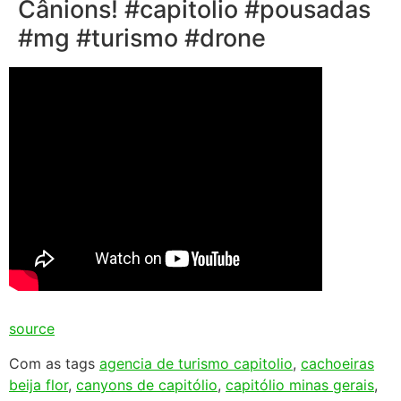
Cânions! #capitolio #pousadas
#mg #turismo #drone
source
Com as tags
agencia de turismo capitolio
,
cachoeiras
beija flor
,
canyons de capitólio
,
capitólio minas gerais
,