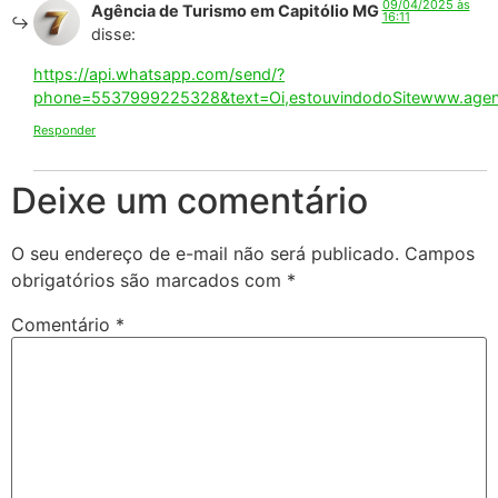
09/04/2025 às
Agência de Turismo em Capitólio MG
16:11
disse:
https://api.whatsapp.com/send/?
phone=5537999225328&text=Oi,estouvindodoSitewww.agenci
Responder
Deixe um comentário
O seu endereço de e-mail não será publicado.
Campos
obrigatórios são marcados com
*
Comentário
*