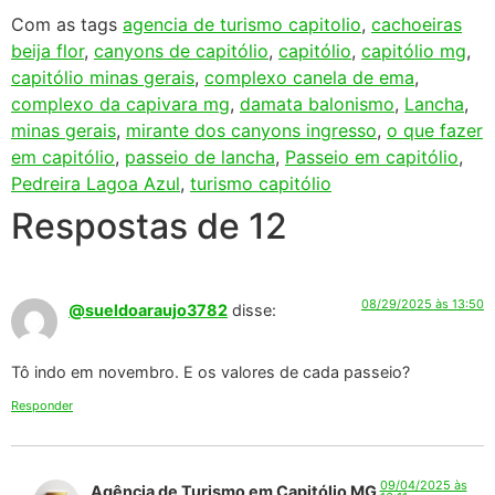
Com as tags
agencia de turismo capitolio
,
cachoeiras
beija flor
,
canyons de capitólio
,
capitólio
,
capitólio mg
,
capitólio minas gerais
,
complexo canela de ema
,
complexo da capivara mg
,
damata balonismo
,
Lancha
,
minas gerais
,
mirante dos canyons ingresso
,
o que fazer
em capitólio
,
passeio de lancha
,
Passeio em capitólio
,
Pedreira Lagoa Azul
,
turismo capitólio
Respostas de 12
08/29/2025 às 13:50
@sueldoaraujo3782
disse:
Tô indo em novembro. E os valores de cada passeio?
Responder
09/04/2025 às
Agência de Turismo em Capitólio MG