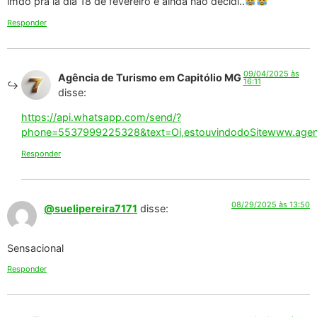
imdo pra la dia 18 de fevereiro e ainda não decidi..
Responder
09/04/2025 às
Agência de Turismo em Capitólio MG
16:11
disse:
https://api.whatsapp.com/send/?
phone=5537999225328&text=Oi,estouvindodoSitewww.agenci
Responder
08/29/2025 às 13:50
@suelipereira7171
disse:
Sensacional
Responder