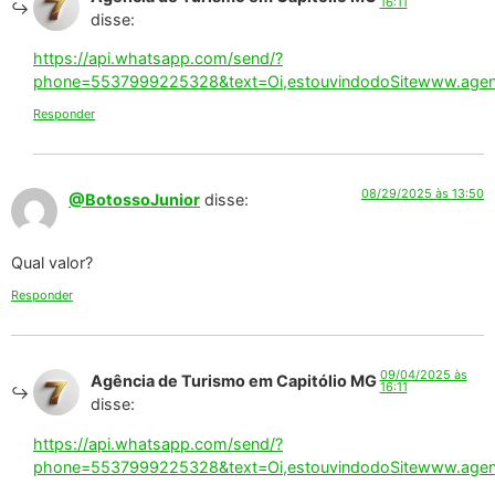
16:11
disse:
https://api.whatsapp.com/send/?
phone=5537999225328&text=Oi,estouvindodoSitewww.agenci
Responder
08/29/2025 às 13:50
@BotossoJunior
disse:
Qual valor?
Responder
09/04/2025 às
Agência de Turismo em Capitólio MG
16:11
disse:
https://api.whatsapp.com/send/?
phone=5537999225328&text=Oi,estouvindodoSitewww.agenci