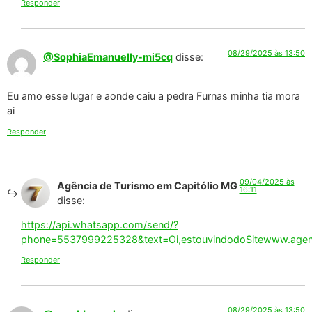
Responder
08/29/2025 às 13:50
@SophiaEmanuelly-mi5cq
disse:
Eu amo esse lugar e aonde caiu a pedra Furnas minha tia mora
ai
Responder
09/04/2025 às
Agência de Turismo em Capitólio MG
16:11
disse:
https://api.whatsapp.com/send/?
phone=5537999225328&text=Oi,estouvindodoSitewww.agenci
Responder
08/29/2025 às 13:50