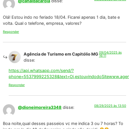
@canaldacarola
disse:
Olá! Estou indo no feriado 18/04. Ficarei apenas 1 dia, bate e
volta. Qual o telefone, empresa, valores?
Responder
09/04/2025 às
Agência de Turismo em Capitólio MG
16:11
disse:
https://api.whatsapp.com/send/?
phone=5537999225328&text=Oi,estouvindodoSitewww.agenci
Responder
08/29/2025 às 13:50
@dioneimoreira3348
disse:
Boa noite,qual desses passeios vc me indica 3 ou 7 horas? To